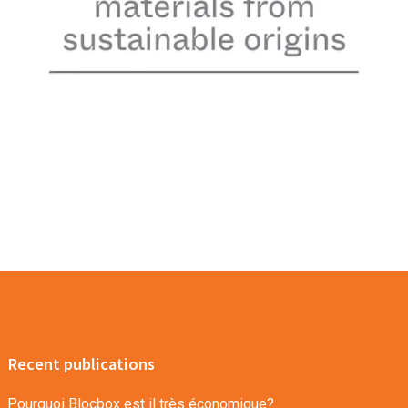
Recent publications
Pourquoi Blocbox est il très économique?